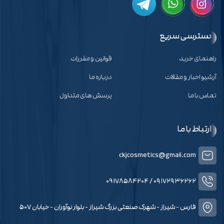
دسترسی سریع
راهنمای خرید
قوانین و مقررات
آرشیو اخبار و مقالات
درباره ما
تماس با ما
پرسش های متداول
ارتباط با ما
ckjcosmetics@gmail.com
/ 09178584204
۰۹۱۷۲۹۳۶۲۶۲
فارس - شیراز - شهرک صنعتی بزرگ شیراز - بلوار نوآوران - خیابان 507