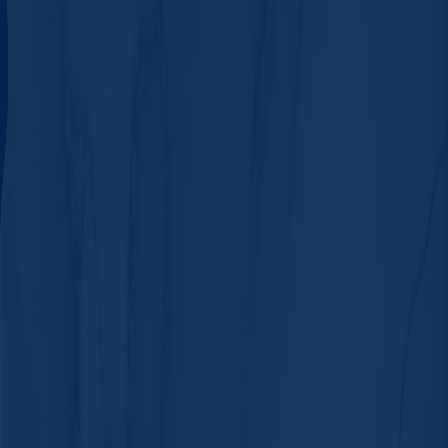
انرژی رو بالا ببره. رنگ‌های پاستلی مثل صورتی روشن یا لیمویی
ملایم، بیشتر حالت لطافت و آرامش بهت می‌دن. اگه یه روز پر
استرس داشتی، این رنگا کمک می‌کنن کمی حس سبکی و نرمی رو
تجربه کنی. اینا برای روزای کاری یا وقتی که می‌خوای تمرکزت بیشتر
باشه هم عالی‌ان. اگه دلت یه حال روحی خنک و آروم می‌خواد، آبی
روشن یا آبی آسمونی انتخاب خوبی هست. این رنگ حس دریا،
آسمون و آرامش ذهنی رو منتقل می‌کنه. مخصوصاً وقتی احساس
خستگی ذهنی داری، آبی یه رنگ نجات‌دهنده‌ست. لاک‌های تیره مثل
مشکی، زرشکی یا بنفش تیره، بیشتر حس قدرت درون، جدیت و
اعتماد به نفس می‌دن. وقتی دنبال تمرکز یا حفظ فاصله از محیط
شلوغی، این رنگا خیلی خوبن. به‌خصوص برای وقتایی که دلت می‌خواد
تو خودت باشی و کسی زیادی سوال نپرسه. از اون طرف، رنگ‌های
کرم‌ پودر؛ جادوی گریم و آرایش
براق مثل طلایی یا نقره‌ای یا حتی لاک‌های گلیتری، حس شادی و
1405 خرداد 19, سه‌شنبه
شوق رو بالا می‌برن. وقتی دنبال حال خوب، انرژی مثبت و یه حس
کرم‌پودر؛ جادوی گریم و آرایش برای داشتن پوستی بی‌نقص. در این